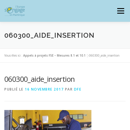
Aller
au
Menu
contenu
060300_AIDE_INSERTION
PROGRAMMES
J’AI UN PROJET
Vous êtes ici :
Appels à projets FSE – Mesures 8.1 et 10.1
>
060300_aide_insertion
060300_aide_insertion
JE SUIS BÉNÉFICIAIRE
PUBLIÉ LE
16 NOVEMBRE 2017
PAR
DFE
RESSOURCES DOCUMENTAIRES
ZOOM EUROPE
SIGNALER UNE FRAUDE