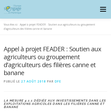
Aller
au
Menu
contenu
Vous êtes ici :
Appel à projet FEADER : Soutien aux agriculteurs ou groupement
d’agriculteurs des filières canne et banane
Appel à projet FEADER : Soutien aux
PROGRAMMES
J’AI UN PROJET
agriculteurs ou groupement
d’agriculteurs des filières canne et
JE SUIS BÉNÉFICIAIRE
banane
PUBLIÉ LE
27 AOÛT 2018
PAR
DFE
RESSOURCES DOCUMENTAIRES
ZOOM EUROPE
LA MESURE 4.1.1 DÉDIÉE AUX INVESTISSEMENTS DANS LES
SIGNALER UNE FRAUDE
EXPLOITATIONS AGRICOLES DANS LES FILIÈRES CANNE ET
BANANE