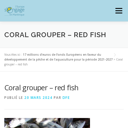
Aller
au
Menu
contenu
CORAL GROUPER – RED FISH
PROGRAMMES
J’AI UN PROJET
Vous êtes ici :
17 millions d’euros de Fonds Européens en faveur du
développement de la pêche et de l’aquaculture pour la période 2021-2027
>
Coral
grouper – red fish
JE SUIS BÉNÉFICIAIRE
Coral grouper – red fish
RESSOURCES DOCUMENTAIRES
ZOOM EUROPE
PUBLIÉ LE
20 MARS 2024
PAR
DFE
SIGNALER UNE FRAUDE