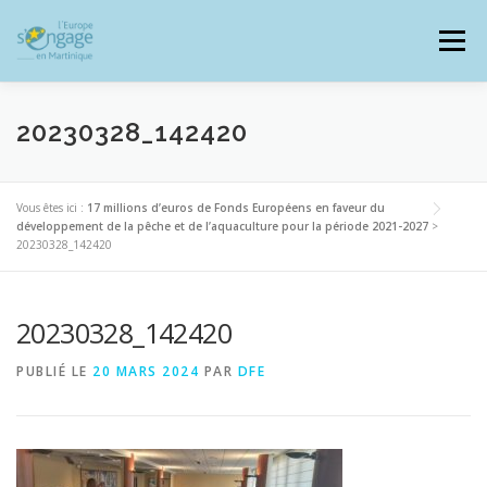
Aller
au
Menu
contenu
20230328_142420
PROGRAMMES
J’AI UN PROJET
Vous êtes ici :
17 millions d’euros de Fonds Européens en faveur du
développement de la pêche et de l’aquaculture pour la période 2021-2027
>
20230328_142420
JE SUIS BÉNÉFICIAIRE
20230328_142420
RESSOURCES DOCUMENTAIRES
ZOOM EUROPE
PUBLIÉ LE
20 MARS 2024
PAR
DFE
SIGNALER UNE FRAUDE