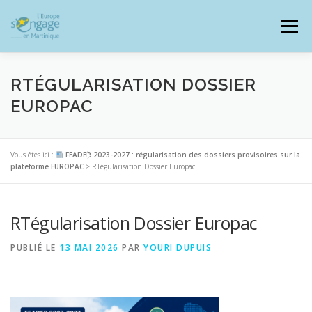
Aller
au
Menu
contenu
RTÉGULARISATION DOSSIER
EUROPAC
PROGRAMMES
J’AI UN PROJET
Vous êtes ici :
FEADER 2023-2027 : régularisation des dossiers provisoires sur la
plateforme EUROPAC
>
RTégularisation Dossier Europac
JE SUIS BÉNÉFICIAIRE
RTégularisation Dossier Europac
RESSOURCES DOCUMENTAIRES
ZOOM EUROPE
PUBLIÉ LE
13 MAI 2026
PAR
YOURI DUPUIS
SIGNALER UNE FRAUDE