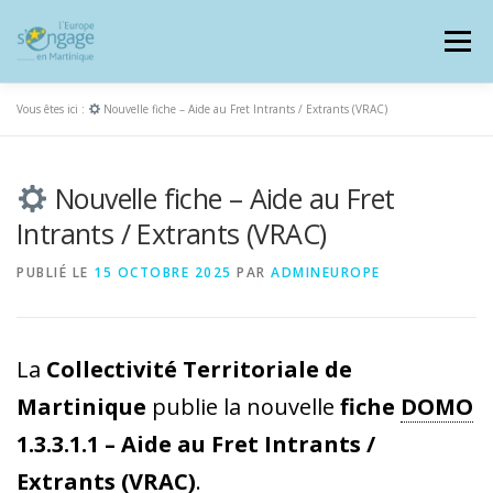
Aller
au
Menu
contenu
Vous êtes ici :
Nouvelle fiche – Aide au Fret Intrants / Extrants (VRAC)
Nouvelle fiche – Aide au Fret
PROGRAMMES
J’AI UN PROJET
Intrants / Extrants (VRAC)
PUBLIÉ LE
15 OCTOBRE 2025
PAR
ADMINEUROPE
JE SUIS BÉNÉFICIAIRE
La
Collectivité Territoriale de
RESSOURCES DOCUMENTAIRES
ZOOM EUROPE
Martinique
publie la nouvelle
fiche
DOMO
1.3.3.1.1 – Aide au Fret Intrants /
SIGNALER UNE FRAUDE
Extrants (VRAC)
.