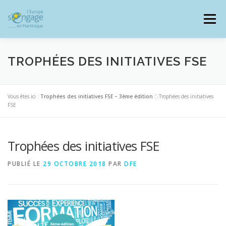
Aller
au
Menu
contenu
TROPHÉES DES INITIATIVES FSE
PROGRAMMES
J’AI UN PROJET
Vous êtes ici :
Trophées des initiatives FSE – 3ème édition
>
Trophées des initiatives
FSE
JE SUIS BÉNÉFICIAIRE
Trophées des initiatives FSE
PUBLIÉ LE
29 OCTOBRE 2018
PAR
DFE
RESSOURCES DOCUMENTAIRES
ZOOM EUROPE
SIGNALER UNE FRAUDE