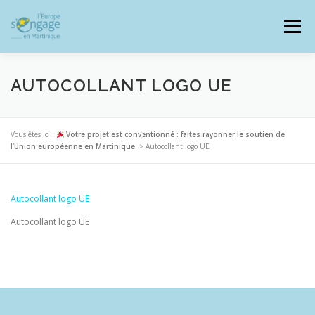
Aller
au
Menu
contenu
AUTOCOLLANT LOGO UE
PROGRAMMES
J’AI UN PROJET
Vous êtes ici :
Votre projet est conventionné : faites rayonner le soutien de
l’Union européenne en Martinique.
>
Autocollant logo UE
JE SUIS BÉNÉFICIAIRE
Autocollant logo UE
Autocollant logo UE
RESSOURCES DOCUMENTAIRES
ZOOM EUROPE
SIGNALER UNE FRAUDE