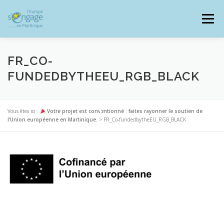
Aller
au
Menu
contenu
FR_CO-
FUNDEDBYTHEEU_RGB_BLACK
PROGRAMMES
J’AI UN PROJET
Vous êtes ici :
Votre projet est conventionné : faites rayonner le soutien de
l’Union européenne en Martinique.
>
FR_Co-fundedbytheEU_RGB_BLACK
JE SUIS BÉNÉFICIAIRE
RESSOURCES DOCUMENTAIRES
ZOOM EUROPE
SIGNALER UNE FRAUDE