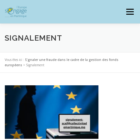
Aller
au
Menu
contenu
SIGNALEMENT
PROGRAMMES
J’AI UN PROJET
Vous êtes ici :
Signaler une fraude dans le cadre de la gestion des fonds
européens
>
Signalement
JE SUIS BÉNÉFICIAIRE
RESSOURCES DOCUMENTAIRES
ZOOM EUROPE
SIGNALER UNE FRAUDE