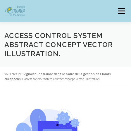
Aller
au
Menu
contenu
ACCESS CONTROL SYSTEM
ABSTRACT CONCEPT VECTOR
ILLUSTRATION.
PROGRAMMES
J’AI UN PROJET
Vous êtes ici :
Signaler une fraude dans le cadre de la gestion des fonds
JE SUIS BÉNÉFICIAIRE
européens
>
Access control system abstract concept vector illustration.
RESSOURCES DOCUMENTAIRES
ZOOM EUROPE
SIGNALER UNE FRAUDE