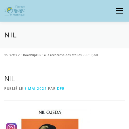
Aller
au
Menu
contenu
NIL
PROGRAMMES
J’AI UN PROJET
Vous êtes ici :
RoadtripEUR : à la recherche des étoiles RUP !
>
NIL
NIL
JE SUIS BÉNÉFICIAIRE
PUBLIÉ LE
9 MAI 2022
PAR
DFE
RESSOURCES DOCUMENTAIRES
ZOOM EUROPE
SIGNALER UNE FRAUDE