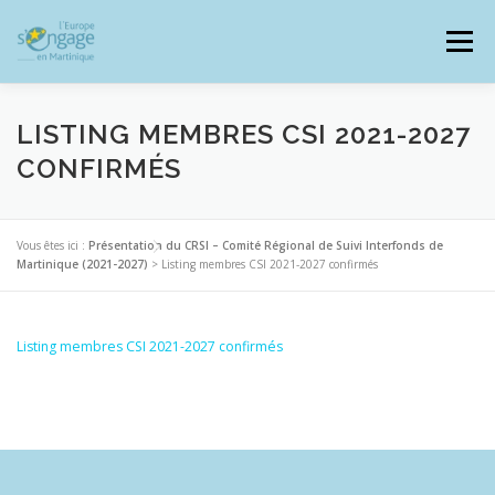
Aller
au
Menu
contenu
LISTING MEMBRES CSI 2021-2027
CONFIRMÉS
PROGRAMMES
J’AI UN PROJET
Vous êtes ici :
Présentation du CRSI – Comité Régional de Suivi Interfonds de
Martinique (2021-2027)
>
Listing membres CSI 2021-2027 confirmés
JE SUIS BÉNÉFICIAIRE
Listing membres CSI 2021-2027 confirmés
RESSOURCES DOCUMENTAIRES
ZOOM EUROPE
SIGNALER UNE FRAUDE