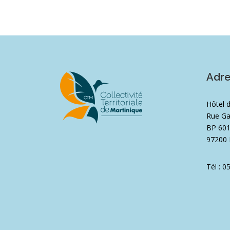
Adr
Hôtel 
Rue Ga
BP 60
97200 
Tél : 0