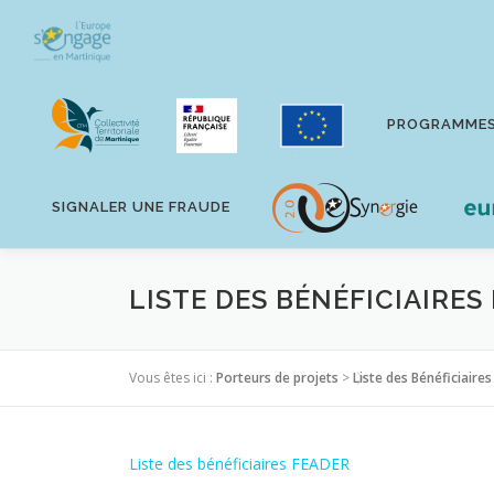
Aller
au
contenu
PROGRAMME
SIGNALER UNE FRAUDE
LISTE DES BÉNÉFICIAIRES
Vous êtes ici :
Porteurs de projets
>
Liste des Bénéficiaires
Liste des bénéficiaires FEADER