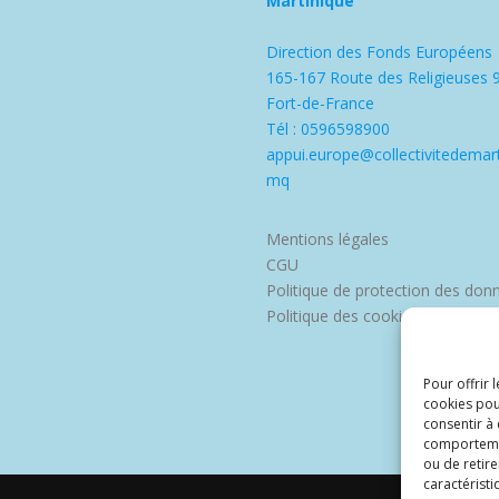
Martinique
Direction des Fonds Européens
165-167 Route des Religieuses 
Fort-de-France
Tél : 0596598900
appui.europe@collectivitedemart
mq
Mentions légales
CGU
Politique de protection des don
Politique des cookies
Pour offrir 
cookies pou
consentir à
comportement
ou de retire
caractéristi