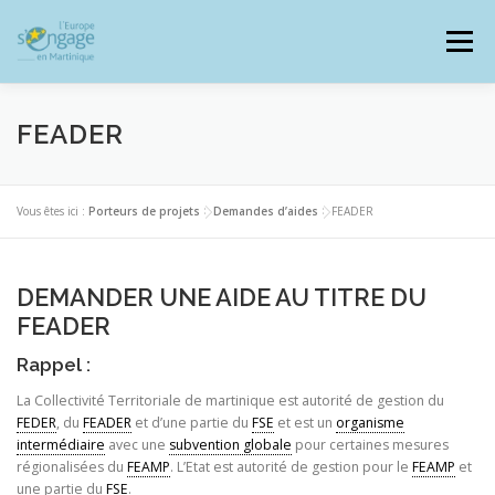
Aller
au
Menu
contenu
FEADER
PROGRAMMES
J’AI UN PROJET
Vous êtes ici :
Porteurs de projets
>
Demandes d’aides
>
FEADER
JE SUIS BÉNÉFICIAIRE
DEMANDER UNE AIDE AU TITRE DU
FEADER
Rappel :
RESSOURCES DOCUMENTAIRES
ZOOM EUROPE
La Collectivité Territoriale de martinique est autorité de gestion du
FEDER
, du
FEADER
et d’une partie du
FSE
et est un
organisme
intermédiaire
avec une
subvention globale
pour certaines mesures
SIGNALER UNE FRAUDE
régionalisées du
FEAMP
. L’Etat est autorité de gestion pour le
FEAMP
et
une partie du
FSE
.