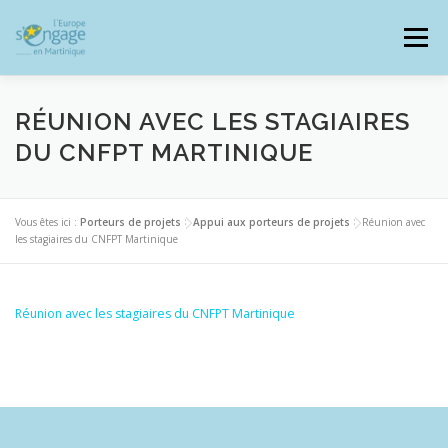
Aller
au
Menu
contenu
RÉUNION AVEC LES STAGIAIRES
DU CNFPT MARTINIQUE
PROGRAMMES
J’AI UN PROJET
Vous êtes ici :
Porteurs de projets
>
Appui aux porteurs de projets
>
Réunion avec
les stagiaires du CNFPT Martinique
JE SUIS BÉNÉFICIAIRE
Réunion avec les stagiaires du CNFPT Martinique
RESSOURCES DOCUMENTAIRES
ZOOM EUROPE
SIGNALER UNE FRAUDE