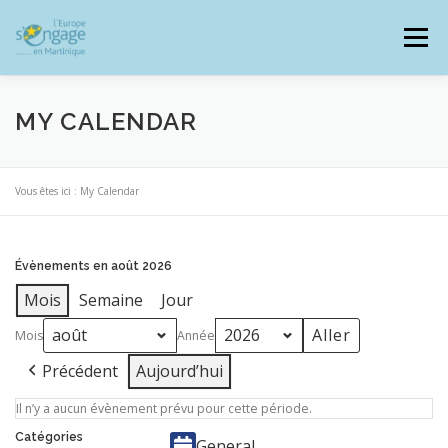
Aller
au
Menu
contenu
MY CALENDAR
PROGRAMMES
J’AI UN PROJET
Vous êtes ici :
My Calendar
JE SUIS BÉNÉFICIAIRE
Évènements en août 2026
Mois
Semaine
Jour
Mois
Année
RESSOURCES DOCUMENTAIRES
ZOOM EUROPE
Précédent
Aujourd’hui
Il n’y a aucun évènement prévu pour cette période.
SIGNALER UNE FRAUDE
Catégories
General