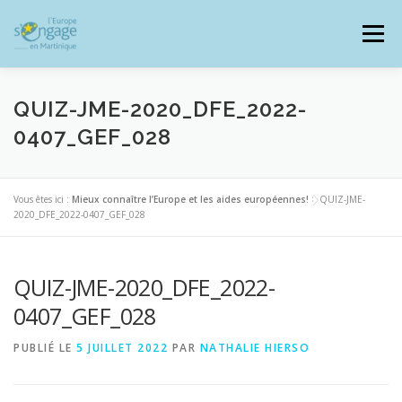
Aller
au
Menu
contenu
QUIZ-JME-2020_DFE_2022-
0407_GEF_028
PROGRAMMES
J’AI UN PROJET
Vous êtes ici :
Mieux connaître l’Europe et les aides européennes!
>
QUIZ-JME-
2020_DFE_2022-0407_GEF_028
JE SUIS BÉNÉFICIAIRE
QUIZ-JME-2020_DFE_2022-
RESSOURCES DOCUMENTAIRES
ZOOM EUROPE
0407_GEF_028
PUBLIÉ LE
5 JUILLET 2022
PAR
NATHALIE HIERSO
SIGNALER UNE FRAUDE