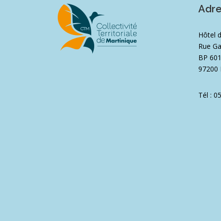
Adr
Hôtel 
Rue Ga
BP 60
97200 
Tél : 0