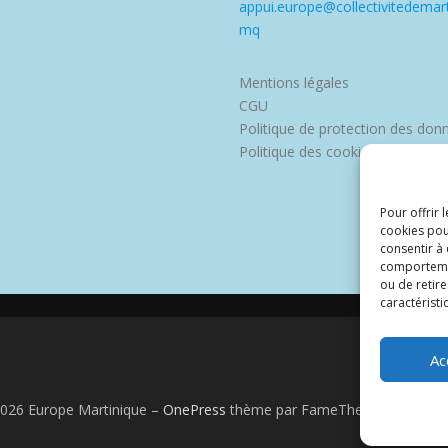
appui.europe@collectivitedemart
mq
Mentions légales
CGU
Politique de protection des don
Politique des cookies
Pour offrir 
cookies pou
consentir à
comportement
ou de retire
caractéristi
Ac
2026 Europe Martinique
–
OnePress
thème par FameThemes. Traduit 