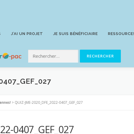
S
J’AI UN PROJET
JE SUIS BÉNÉFICIAIRE
RESSOURCE
0407_GEF_027
éennes!
>
QUIZ-JME-2020_DFE_2022-0407_GEF_027
22-0407_GEF_027