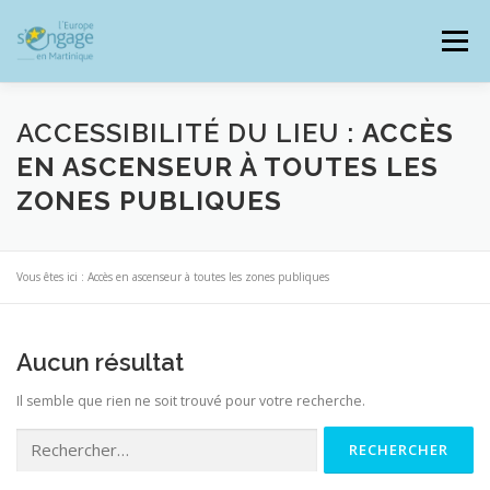
Aller
au
Menu
contenu
ACCESSIBILITÉ DU LIEU :
ACCÈS
EN ASCENSEUR À TOUTES LES
ZONES PUBLIQUES
PROGRAMMES
J’AI UN PROJET
Vous êtes ici :
Accès en ascenseur à toutes les zones publiques
JE SUIS BÉNÉFICIAIRE
Aucun résultat
RESSOURCES DOCUMENTAIRES
ZOOM EUROPE
Il semble que rien ne soit trouvé pour votre recherche.
Rechercher :
SIGNALER UNE FRAUDE