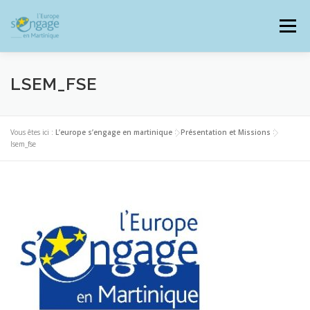
Aller
au
Menu
contenu
LSEM_FSE
PROGRAMMES
J’AI UN PROJET
Vous êtes ici :
L’europe s’engage en martinique
>
Présentation et Missions
>
lsem_fse
JE SUIS BÉNÉFICIAIRE
RESSOURCES DOCUMENTAIRES
ZOOM EUROPE
SIGNALER UNE FRAUDE