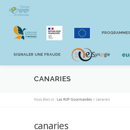
Aller
au
contenu
PROGRAMME
SIGNALER UNE FRAUDE
CANARIES
Vous êtes ici :
Les RUP Gourmandes
>
canaries
canaries