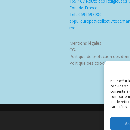
165-167 Route des Religieuses 
Fort-de-France
Tél : 0596598900
appui.europe@collectivitedemart
mq
Mentions légales
CGU
Politique de protection des don
Politique des cookies
Pour offrir 
cookies pou
consentir à
comportement
ou de retire
caractéristi
Ac