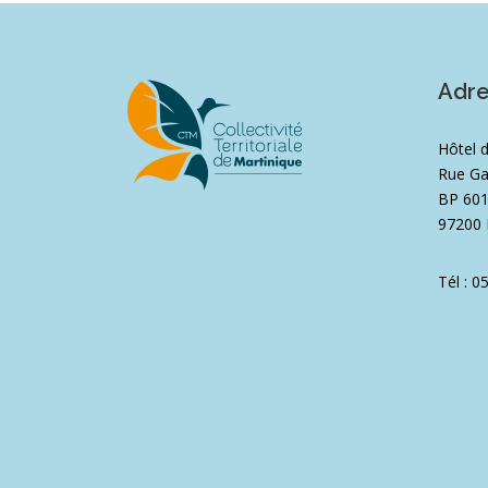
Adr
Hôtel 
Rue Ga
BP 60
97200 
Tél : 0