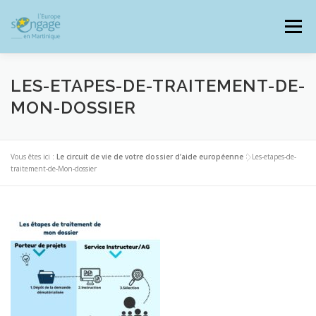
Aller
au
Menu
contenu
LES-ETAPES-DE-TRAITEMENT-DE-
MON-DOSSIER
PROGRAMMES
J’AI UN PROJET
Vous êtes ici :
Le circuit de vie de votre dossier d’aide européenne
>
Les-etapes-de-
traitement-de-Mon-dossier
JE SUIS BÉNÉFICIAIRE
RESSOURCES DOCUMENTAIRES
ZOOM EUROPE
SIGNALER UNE FRAUDE