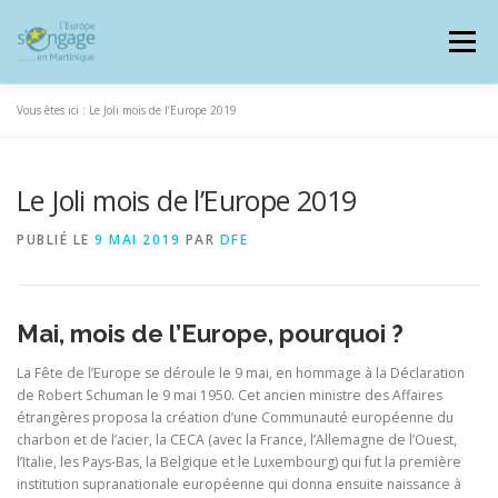
Aller
au
Menu
contenu
Vous êtes ici :
Le Joli mois de l’Europe 2019
Le Joli mois de l’Europe 2019
PROGRAMMES
J’AI UN PROJET
PUBLIÉ LE
9 MAI 2019
PAR
DFE
JE SUIS BÉNÉFICIAIRE
Mai, mois de l’Europe, pourquoi ?
La Fête de l’Europe se déroule le 9 mai, en hommage à la Déclaration
RESSOURCES DOCUMENTAIRES
ZOOM EUROPE
de Robert Schuman le 9 mai 1950. Cet ancien ministre des Affaires
étrangères proposa la création d’une Communauté européenne du
charbon et de l’acier, la CECA (avec la France, l’Allemagne de l’Ouest,
SIGNALER UNE FRAUDE
l’Italie, les Pays-Bas, la Belgique et le Luxembourg) qui fut la première
institution supranationale européenne qui donna ensuite naissance à