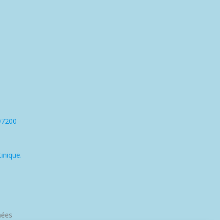
97200
inique.
nées