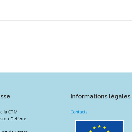
esse
Informations légales
de la CTM
Contacts
ston-Defferre
1