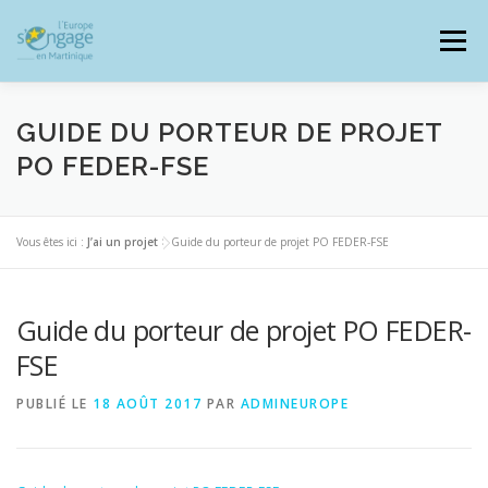
Aller
au
Menu
contenu
GUIDE DU PORTEUR DE PROJET
PO FEDER-FSE
PROGRAMMES
J’AI UN PROJET
Vous êtes ici :
J’ai un projet
>
Guide du porteur de projet PO FEDER-FSE
JE SUIS BÉNÉFICIAIRE
Guide du porteur de projet PO FEDER-
FSE
RESSOURCES DOCUMENTAIRES
ZOOM EUROPE
PUBLIÉ LE
18 AOÛT 2017
PAR
ADMINEUROPE
SIGNALER UNE FRAUDE