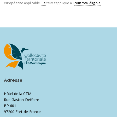
européenne applicable.
Ce
taux s’applique au
coût total éligible
.
Adresse
Hôtel de la CTM
Rue Gaston-Defferre
BP 601
97200 Fort-de-France