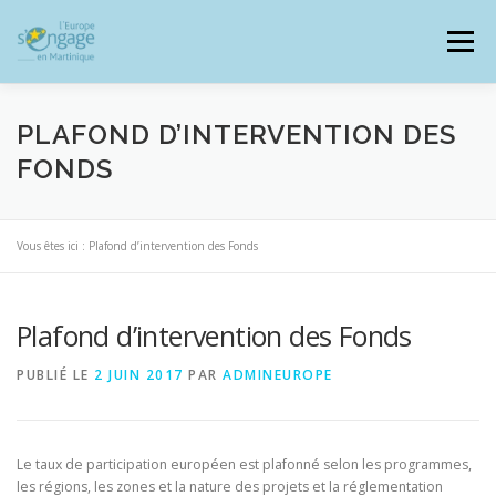
Aller
au
Menu
contenu
PLAFOND D’INTERVENTION DES
FONDS
PROGRAMMES
J’AI UN PROJET
Vous êtes ici :
Plafond d’intervention des Fonds
JE SUIS BÉNÉFICIAIRE
Plafond d’intervention des Fonds
PUBLIÉ LE
RESSOURCES DOCUMENTAIRES
2 JUIN 2017
PAR
ADMINEUROPE
ZOOM EUROPE
SIGNALER UNE FRAUDE
Le taux de participation européen est plafonné selon les programmes,
les régions, les zones et la nature des projets et la réglementation