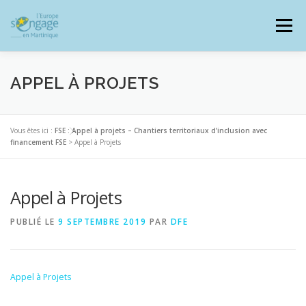
Aller
au
Menu
contenu
APPEL À PROJETS
PROGRAMMES
J’AI UN PROJET
Vous êtes ici :
FSE : Appel à projets – Chantiers territoriaux d’inclusion avec
financement FSE
>
Appel à Projets
JE SUIS BÉNÉFICIAIRE
Appel à Projets
PUBLIÉ LE
9 SEPTEMBRE 2019
PAR
DFE
RESSOURCES DOCUMENTAIRES
ZOOM EUROPE
Appel à Projets
SIGNALER UNE FRAUDE