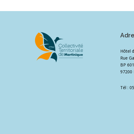
Adr
Hôtel 
Rue Ga
BP 60
97200 
Tél : 0