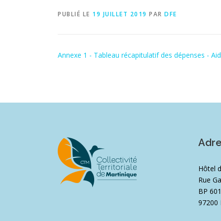
PUBLIÉ LE
19 JUILLET 2019
PAR
DFE
Annexe 1 - Tableau récapitulatif des dépenses - Aid
Adr
Hôtel 
Rue Ga
BP 60
97200 