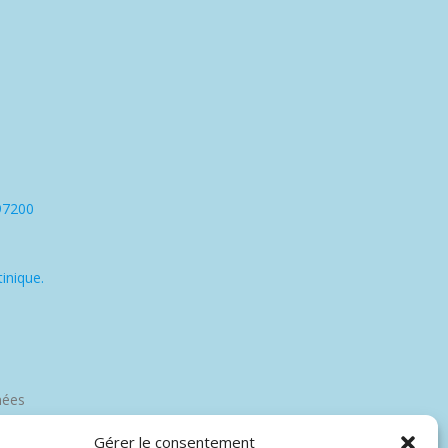
97200
inique.
nées
Gérer le consentement