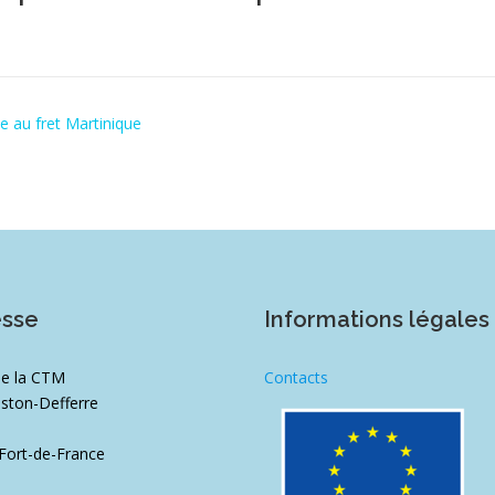
e au fret Martinique
esse
Informations légales
de la CTM
Contacts
ston-Defferre
1
Fort-de-France