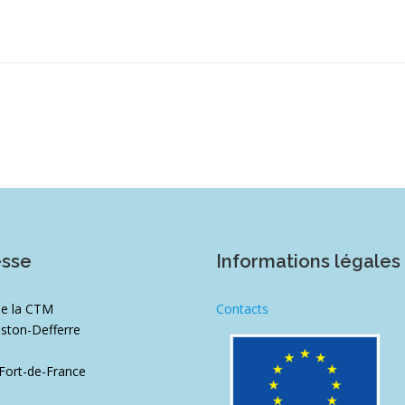
esse
Informations légales
de la CTM
Contacts
ston-Defferre
1
Fort-de-France