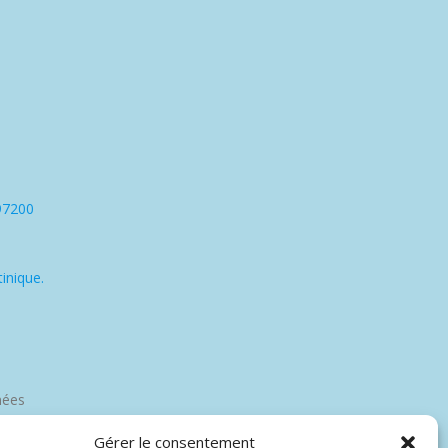
97200
inique.
nées
Gérer le consentement