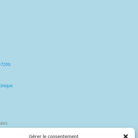
97200
inique.
nées
Gérer le consentement