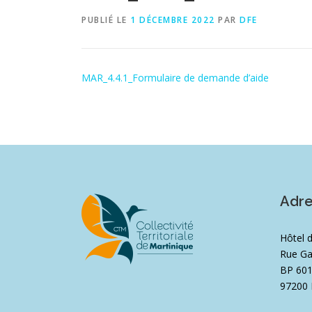
PUBLIÉ LE
1 DÉCEMBRE 2022
PAR
DFE
MAR_4.4.1_Formulaire de demande d’aide
Adr
Hôtel 
Rue Ga
BP 60
97200 