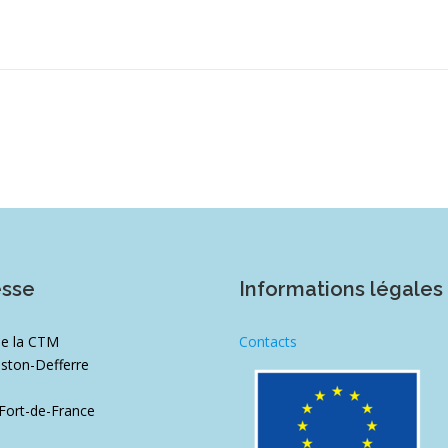
esse
Informations légales
de la CTM
Contacts
ston-Defferre
1
Fort-de-France