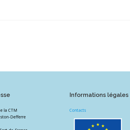
esse
Informations légales
de la CTM
Contacts
ston-Defferre
1