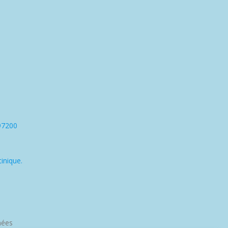
97200
inique.
nées