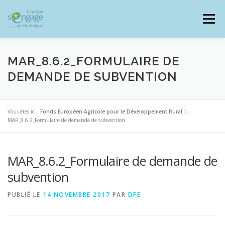
Aller
au
Menu
contenu
MAR_8.6.2_FORMULAIRE DE
DEMANDE DE SUBVENTION
PROGRAMMES
J’AI UN PROJET
Vous êtes ici :
Fonds Européen Agricole pour le Développement Rural
>
MAR_8.6.2_Formulaire de demande de subvention
JE SUIS BÉNÉFICIAIRE
MAR_8.6.2_Formulaire de demande de
RESSOURCES DOCUMENTAIRES
ZOOM EUROPE
subvention
PUBLIÉ LE
14 NOVEMBRE 2017
PAR
DFE
SIGNALER UNE FRAUDE