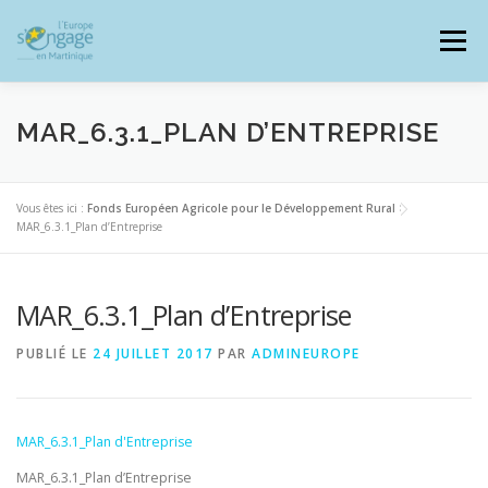
Aller
au
Menu
contenu
MAR_6.3.1_PLAN D’ENTREPRISE
PROGRAMMES
J’AI UN PROJET
Vous êtes ici :
Fonds Européen Agricole pour le Développement Rural
>
MAR_6.3.1_Plan d’Entreprise
JE SUIS BÉNÉFICIAIRE
MAR_6.3.1_Plan d’Entreprise
PUBLIÉ LE
24 JUILLET 2017
PAR
ADMINEUROPE
RESSOURCES DOCUMENTAIRES
ZOOM EUROPE
MAR_6.3.1_Plan d'Entreprise
SIGNALER UNE FRAUDE
MAR_6.3.1_Plan d’Entreprise