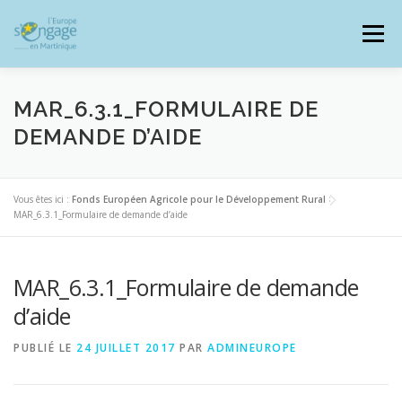
Aller
au
Menu
contenu
MAR_6.3.1_FORMULAIRE DE
DEMANDE D’AIDE
PROGRAMMES
J’AI UN PROJET
Vous êtes ici :
Fonds Européen Agricole pour le Développement Rural
>
MAR_6.3.1_Formulaire de demande d’aide
JE SUIS BÉNÉFICIAIRE
MAR_6.3.1_Formulaire de demande
RESSOURCES DOCUMENTAIRES
ZOOM EUROPE
d’aide
PUBLIÉ LE
24 JUILLET 2017
PAR
ADMINEUROPE
SIGNALER UNE FRAUDE