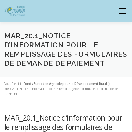
Aller
au
Menu
contenu
MAR_20.1_NOTICE
D’INFORMATION POUR LE
REMPLISSAGE DES FORMULAIRES
PROGRAMMES
J’AI UN PROJET
DE DEMANDE DE PAIEMENT
JE SUIS BÉNÉFICIAIRE
Vous êtes ici :
Fonds Européen Agricole pour le Développement Rural
>
MAR_20.1_Notice d’information pour le remplissage des formulaires de demande de
paiement
RESSOURCES DOCUMENTAIRES
ZOOM EUROPE
MAR_20.1_Notice d’information pour
SIGNALER UNE FRAUDE
le remplissage des formulaires de