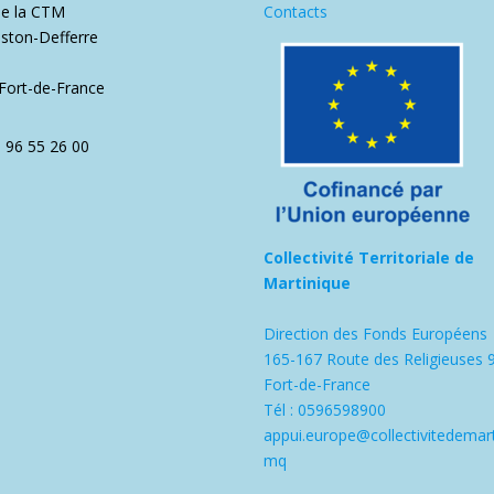
de la CTM
Contacts
ston-Defferre
1
Fort-de-France
5 96 55 26 00
Collectivité Territoriale de
Martinique
Direction des Fonds Européens
165-167 Route des Religieuses 
Fort-de-France
Tél : 0596598900
appui.europe@collectivitedemart
mq