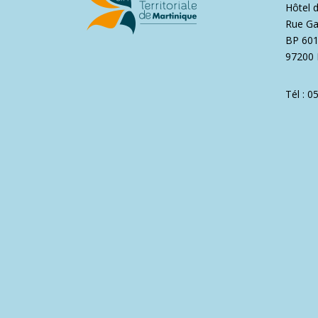
Hôtel 
Rue Ga
BP 60
97200 
Tél : 0