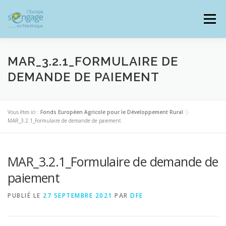
Aller
au
Menu
contenu
MAR_3.2.1_FORMULAIRE DE
DEMANDE DE PAIEMENT
PROGRAMMES
J’AI UN PROJET
Vous êtes ici :
Fonds Européen Agricole pour le Développement Rural
>
MAR_3.2.1_Formulaire de demande de paiement
JE SUIS BÉNÉFICIAIRE
MAR_3.2.1_Formulaire de demande de
RESSOURCES DOCUMENTAIRES
ZOOM EUROPE
paiement
PUBLIÉ LE
27 SEPTEMBRE 2021
PAR
DFE
SIGNALER UNE FRAUDE