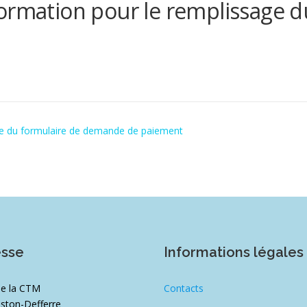
ormation pour le remplissage d
ge du formulaire de demande de paiement
esse
Informations légales
de la CTM
Contacts
ston-Defferre