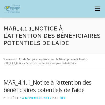
Aller
au
Menu
contenu
MAR_4.1.1_NOTICE À
L’ATTENTION DES BÉNÉFICIAIRES
POTENTIELS DE L’AIDE
PROGRAMMES
J’AI UN PROJET
Vous êtes ici :
Fonds Européen Agricole pour le Développement Rural
>
JE SUIS BÉNÉFICIAIRE
MAR_4.1.1_Notice à l’attention des bénéficiaires potentiels de l’aide
RESSOURCES DOCUMENTAIRES
ZOOM EUROPE
MAR_4.1.1_Notice à l’attention des
bénéficiaires potentiels de l’aide
SIGNALER UNE FRAUDE
PUBLIÉ LE
14 NOVEMBRE 2017
PAR
DFE