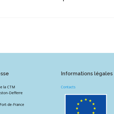
esse
Informations légales
de la CTM
Contacts
ston-Defferre
1
Fort-de-France