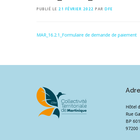
PUBLIÉ LE
21 FÉVRIER 2022
PAR
DFE
MAR_16.2.1_Formulaire de demande de paiement
Adr
Hôtel 
Rue Ga
BP 60
97200 