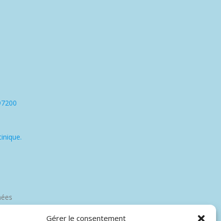
97200
inique.
nées
Gérer le consentement