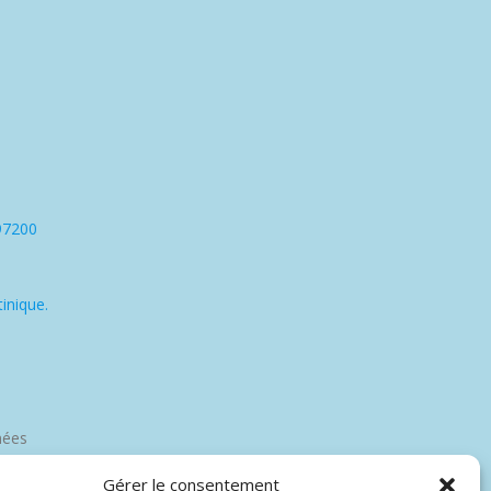
97200
inique.
nées
Gérer le consentement