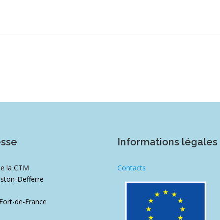
esse
Informations légales
de la CTM
Contacts
ston-Defferre
1
Fort-de-France