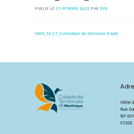
PUBLIÉ LE
21 FÉVRIER 2022
PAR
DFE
MAR_16.2.1_Formulaire de demande d'aide
Adr
Hôtel 
Rue Ga
BP 60
97200 