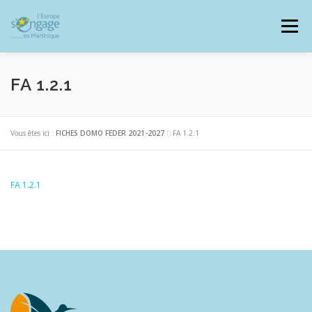
Aller
au
Menu
contenu
FA 1.2.1
PROGRAMMES
J’AI UN PROJET
Vous êtes ici :
FICHES DOMO FEDER 2021-2027
>
FA 1.2.1
JE SUIS BÉNÉFICIAIRE
FA 1.2.1
RESSOURCES DOCUMENTAIRES
ZOOM EUROPE
SIGNALER UNE FRAUDE