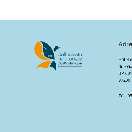
Adr
Hôtel 
Rue Ga
BP 60
97200 
Tél : 0