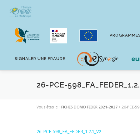
Aller
au
contenu
PROGRAMME
SIGNALER UNE FRAUDE
26-PCE-598_FA_FEDER_1.2
Vous êtes ici :
FICHES DOMO FEDER 2021-2027
>
26-PCE-59
26-PCE-598_FA_FEDER_1.2.1_V2