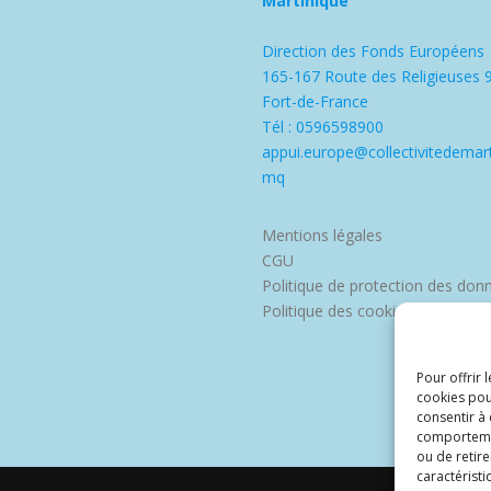
Martinique
Direction des Fonds Européens
165-167 Route des Religieuses 
Fort-de-France
Tél : 0596598900
appui.europe@collectivitedemart
mq
Mentions légales
CGU
Politique de protection des don
Politique des cookies
Pour offrir 
cookies pou
consentir à
comportement
ou de retire
caractéristi