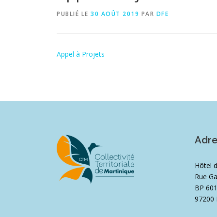
PUBLIÉ LE
30 AOÛT 2019
PAR
DFE
Appel à Projets
Adr
Hôtel 
Rue Ga
BP 60
97200 