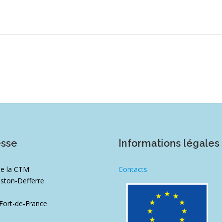
esse
Informations légales
de la CTM
Contacts
ston-Defferre
1
Fort-de-France