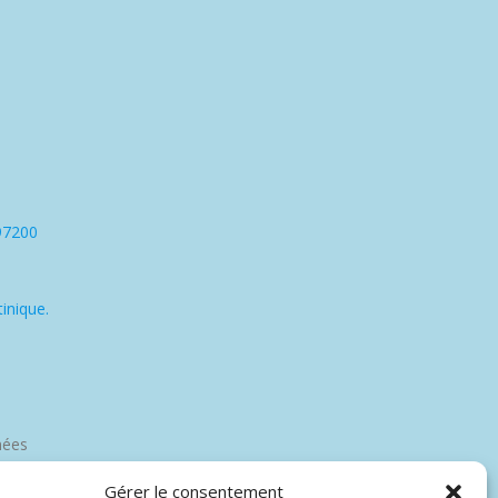
97200
inique.
nées
Gérer le consentement