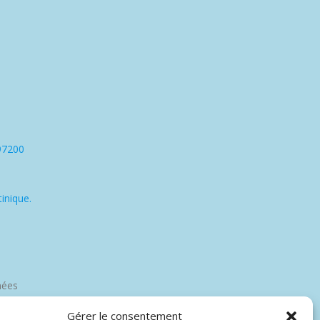
97200
inique.
nées
Gérer le consentement