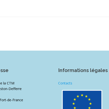
esse
Informations légales
de la CTM
Contacts
ston-Defferre
1
Fort-de-France