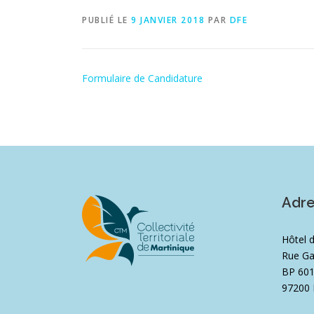
PUBLIÉ LE
9 JANVIER 2018
PAR
DFE
Formulaire de Candidature
Adr
Hôtel 
Rue Ga
BP 60
97200 