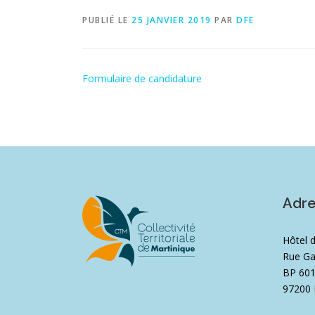
PUBLIÉ LE
25 JANVIER 2019
PAR
DFE
Formulaire de candidature
Adr
Hôtel 
Rue Ga
BP 60
97200 