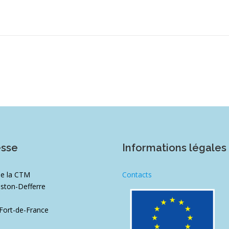
esse
Informations légales
de la CTM
Contacts
ston-Defferre
1
Fort-de-France