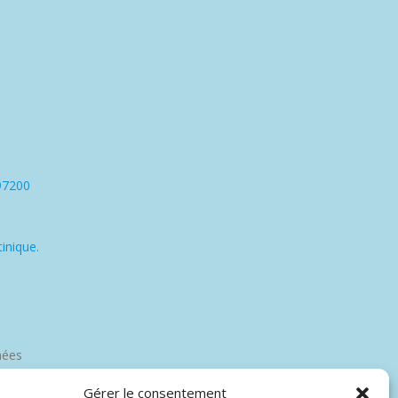
97200
inique.
nées
Gérer le consentement