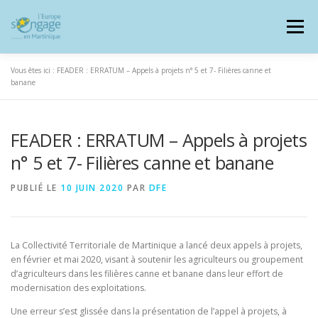
Aller
au
Menu
contenu
Vous êtes ici :
FEADER : ERRATUM – Appels à projets n° 5 et 7- Filières canne et
banane
FEADER : ERRATUM – Appels à projets
PROGRAMMES
J’AI UN PROJET
n° 5 et 7- Filières canne et banane
JE SUIS BÉNÉFICIAIRE
PUBLIÉ LE
10 JUIN 2020
PAR
DFE
RESSOURCES DOCUMENTAIRES
ZOOM EUROPE
La Collectivité Territoriale de Martinique a lancé deux appels à projets,
en février et mai 2020, visant à soutenir les agriculteurs ou groupement
d’agriculteurs dans les filières canne et banane dans leur effort de
modernisation des exploitations.
SIGNALER UNE FRAUDE
Une erreur s’est glissée dans la présentation de l’appel à projets, à