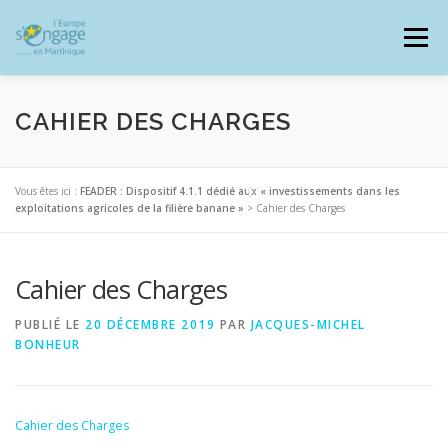
Aller
au
Menu
contenu
CAHIER DES CHARGES
PROGRAMMES
J’AI UN PROJET
Vous êtes ici :
FEADER : Dispositif 4.1.1 dédié aux « investissements dans les
exploitations agricoles de la filière banane »
>
Cahier des Charges
JE SUIS BÉNÉFICIAIRE
Cahier des Charges
PUBLIÉ LE
20 DÉCEMBRE 2019
PAR
JACQUES-MICHEL
RESSOURCES DOCUMENTAIRES
ZOOM EUROPE
BONHEUR
SIGNALER UNE FRAUDE
Cahier des Charges